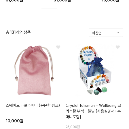
총
131
개
의 상품
스웨이드 타로주머니
(은은한 핑크)
Crystal Talisman - Wellbeing
크
리스탈 부적 - 웰빙
[사용설명서+주
머니포함]
10,000원
클카드
25,000원