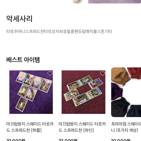
악세사리
타로주머니
스프레드천
타로상자
보호필름
펜듀럼
매직볼
스톤
기타
베스트 아이템
미끄럼방지 스웨이드 타로카
미끄럼방지 스웨이드 타로카
프리미엄 스웨이
드 스프레드천
[퍼플]
드 스프레드천
[와인]
니
(8가지 색상)
31,000원
31,000원
10,000원