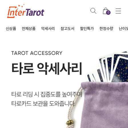
0
신상품
전체상품
악세사리
참고도서
할인특가
한정수량
난이