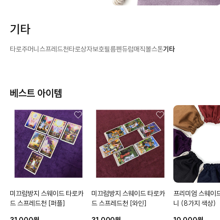
기타
타로주머니
스프레드천
타로상자
보호필름
펜듀럼
매직볼
스톤
기타
베스트 아이템
미끄럼방지 스웨이드 타로카
미끄럼방지 스웨이드 타로카
프리미엄 스웨이
드 스프레드천
[퍼플]
드 스프레드천
[와인]
니
(8가지 색상)
31,000원
31,000원
10,000원