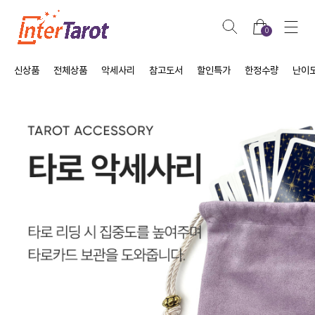
0
신상품
전체상품
악세사리
참고도서
할인특가
한정수량
난이