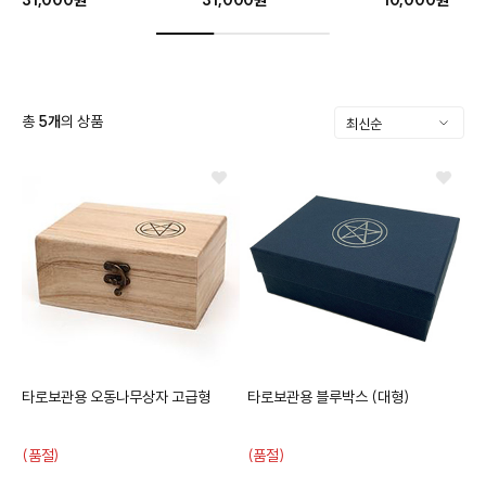
총
5
개
의 상품
클카드
타로보관용 오동나무상자 고급형
타로보관용 블루박스 (대형)
(품절)
(품절)