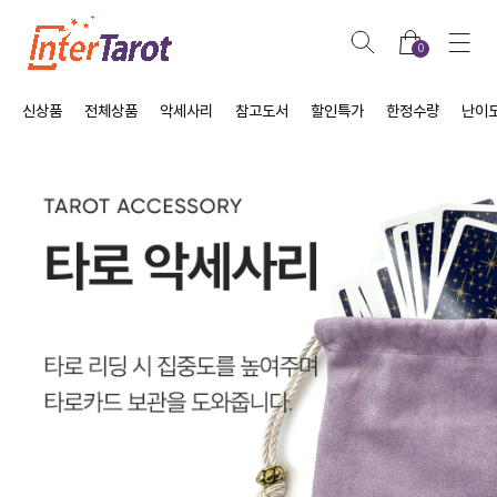
0
신상품
전체상품
악세사리
참고도서
할인특가
한정수량
난이