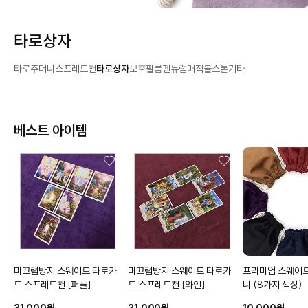
타로상자
타로주머니
스프레드천
타로상자
보호필름
펜듀럼
매직볼
스톤
기타
베스트 아이템
미끄럼방지 스웨이드 타로카
미끄럼방지 스웨이드 타로카
프리미엄 스웨이
드 스프레드천
[퍼플]
드 스프레드천
[와인]
니
(8가지 색상)
31,000원
31,000원
10,000원