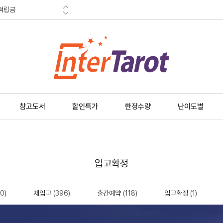
적립금
혜택
금 소멸안내
참고도서
할인특가
한정수량
난이도별
입고확정
00)
재입고
(396)
출간예약
(118)
입고확정
(1)