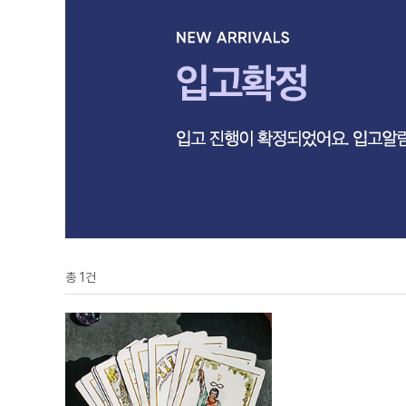
총
1
건