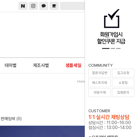
0
테마별
제조사별
샘플세일
COMMUNITY
질문과답변
입고요청
Home
>
신상품
>
입고확정
베스트리뷰
쇼핑팁
대량구매
입점문의
CUSTOMER
1:1 실시간 채팅상담
판매임박
(6)
상담시간 : 11:00~16:00
점심시간 : 13:00~14:00