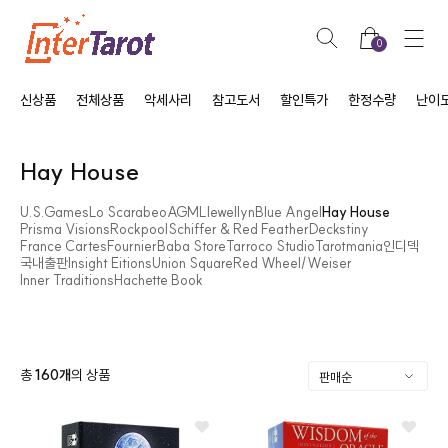
0
신상품
전체상품
악세사리
참고도서
할인특가
한정수량
난이
Hay House
U.S.Games
Lo Scarabeo
AGM
Llewellyn
Blue Angel
Hay House
Prisma Visions
Rockpool
Schiffer & Red Feather
Deckstiny
France Cartes
Fournier
Baba Store
Tarroco Studio
Tarotmania
인디덱
국내출판
Insight Eitions
Union Square
Red Wheel/Weiser
Inner Traditions
Hachette Book
총
160
개
의 상품