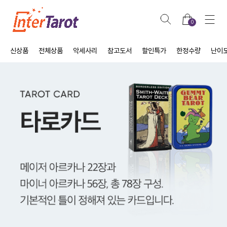
0
신상품
전체상품
악세사리
참고도서
할인특가
한정수량
난이