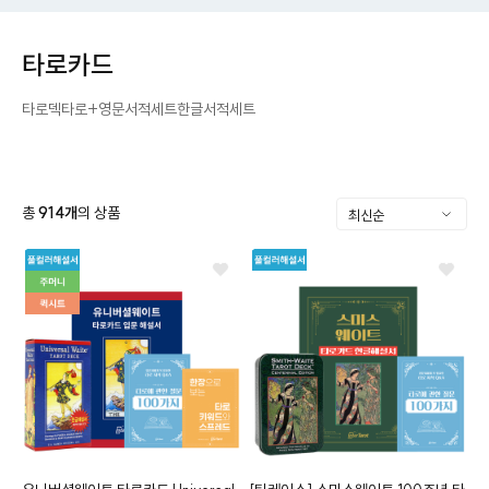
타로카드
타로덱
타로+영문서적세트
한글서적세트
총
914
개
의 상품