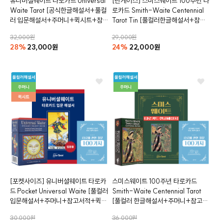
유니버셜웨이트 타로카드
Universal
[틴케이스]
스미스웨이트 100주년 타
Waite Tarot
[공식한글해설서+풀컬
로카드
Smith-Waite Centennial
러 입문해설서+주머니+퀵시트+참
Tarot Tin
[풀컬러한글해설서+참고
고서적 증정]
서적 증정]
32,000원
29,000원
28%
23,000원
24%
22,000원
클카드
[포켓사이즈]
유니버셜웨이트 타로카
스미스웨이트 100주년 타로카드
드
Pocket Universal Waite
[풀컬러
Smith-Waite Centennial Tarot
입문해설서+주머니+참고서적+퀵시
[풀컬러 한글해설서+주머니+참고서
트증정]
적 증정]
30,000원
36,000원