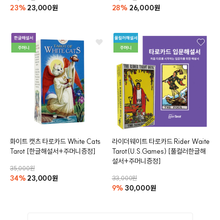
23%
23,000원
28%
26,000원
화이트 캣츠 타로카드
White Cats
라이더웨이트 타로카드
Rider Waite
Tarot
[한글해설서+주머니증정]
Tarot
(U.S.Games)
[풀컬러한글해
설서+주머니증정]
35,000원
34%
23,000원
33,000원
9%
30,000원