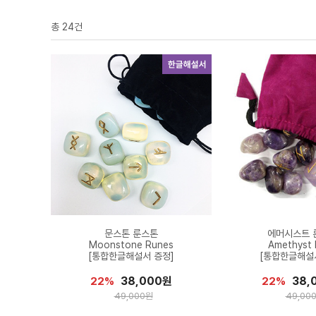
총
24
건
문스톤 룬스톤
에머시스트 
Moonstone Runes
Amethyst
[통합한글해설서 증정]
[통합한글해설
38,000원
38,
22%
22%
49,000원
49,00