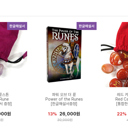
룬스톤
파워 오브 더 룬
레드 
 Rune
Power of the Runes
Red Ca
서 증정]
[한글해설서증정]
[통합한
000원
26,000원
13%
22%
0원
30,000원