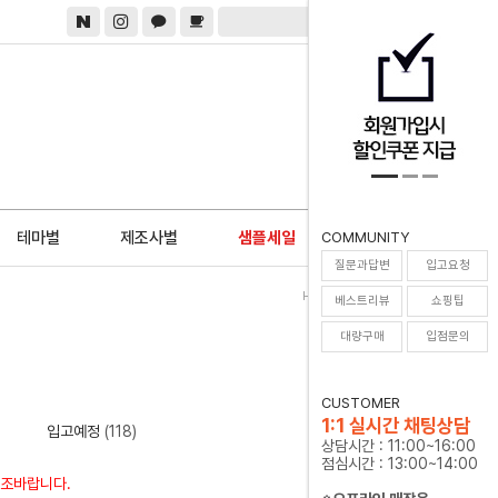
0
테마별
제조사별
샘플세일
COMMUNITY
질문과답변
입고요청
Home
>
전체상품
>
룬
베스트리뷰
쇼핑팁
대량구매
입점문의
CUSTOMER
1:1 실시간 채팅상담
입고예정
(118)
상담시간 : 11:00~16:00
점심시간 : 13:00~14:00
참조바랍니다.