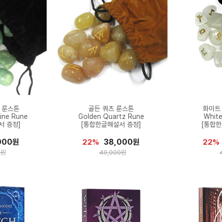
 룬스톤
골든 쿼츠 룬스톤
화이트
ine Rune
Golden Quartz Rune
Whit
서 증정]
[통합한글해설서 증정]
[통합한
000원
38,000원
22%
22%
0원
49,000원