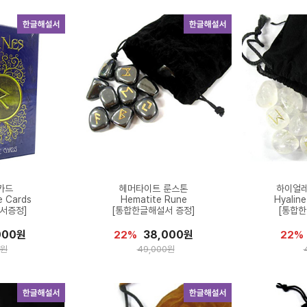
카드
헤머타이트 룬스톤
하이얼레
e Cards
Hematite Rune
Hyalin
서증정]
[통합한글해설서 증정]
[통합한
000원
38,000원
22%
22%
0원
49,000원