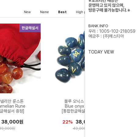
※오프라인 매장은
운영하고 있지 않으며,
방문구매 불가능합니다.※
New
Name
Best
High price
Low price
BANK INFO
우리 : 1005-102-218059
예금주 : (주)헤스티아
TODAY VIEW
카넬리안 룬스톤
블루 오닉스 룬스톤
rnelian Rune
Blue onyx Rune
글해설서 증정]
[통합한글해설서 증정]
38,000원
38,000원
22%
49,000원
49,000원