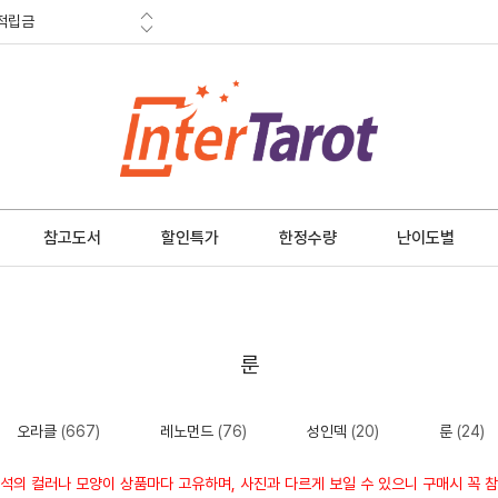
적립금
혜택
금 소멸안내
참고도서
할인특가
한정수량
난이도별
룬
오라클
(667)
레노먼드
(76)
성인덱
(20)
룬
(24)
석의 컬러나 모양이 상품마다 고유하며, 사진과 다르게 보일 수 있으니 구매시 꼭 