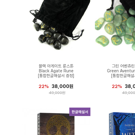
블랙 아게이트 룬스톤
그린 어벤츄린
Black Agate Rune
Green Aventur
[통합한글해설서 증정]
[통합한글해설
38,000원
38,
22%
22%
49,000원
49,00