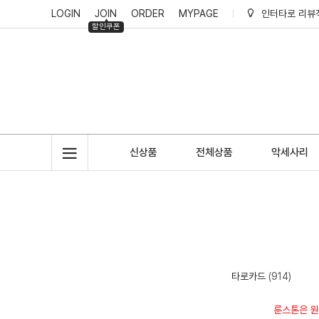
LOGIN
JOIN
ORDER
MYPAGE
인터타로 리뷰
할인쿠폰
인터타로 회원
인터타로 적립
신상품
전체상품
악세사리
타로카드
(914)
룬스톤은 원