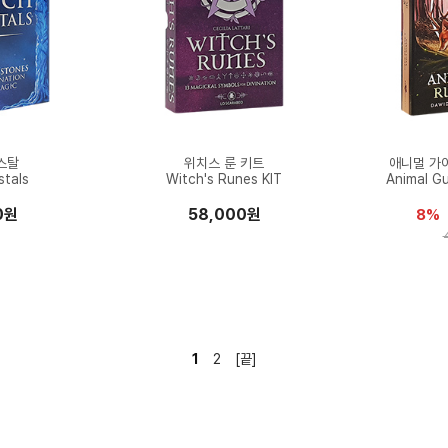
스탈
위치스 룬 키트
애니멀 가
stals
Witch's Runes KIT
Animal G
0원
58,000원
8%
1
2
[끝]