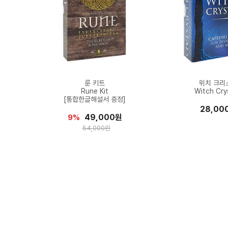
룬 키트
위치 크리
Rune Kit
Witch Cry
[통합한글해설서 증정]
28,00
49,000원
9%
54,000원