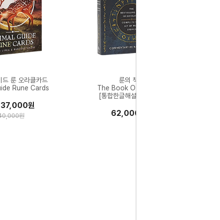
이드 룬 오라클카드
룬의 책
uide Rune Cards
The Book Of Runes
[통합한글해설서 증정]
37,000원
62,000원
40,000원