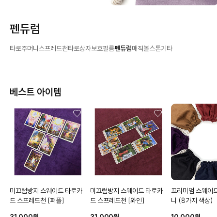
펜듀럼
타로주머니
스프레드천
타로상자
보호필름
펜듀럼
매직볼
스톤
기타
베스트 아이템
미끄럼방지 스웨이드 타로카
미끄럼방지 스웨이드 타로카
프리미엄 스웨이
드 스프레드천
[퍼플]
드 스프레드천
[와인]
니
(8가지 색상)
31,000원
31,000원
10,000원