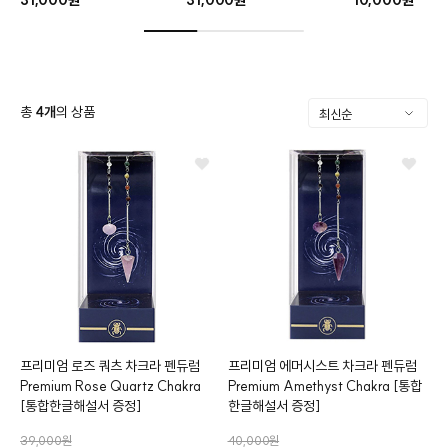
총
4
개
의 상품
클카드
프리미엄 로즈 쿼츠 차크라 펜듀럼
프리미엄 에머시스트 차크라 펜듀럼
Premium Rose Quartz Chakra
Premium Amethyst Chakra
[통합
[통합한글해설서 증정]
한글해설서 증정]
39,000원
40,000원