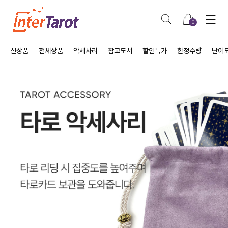
0
신상품
전체상품
악세사리
참고도서
할인특가
한정수량
난이