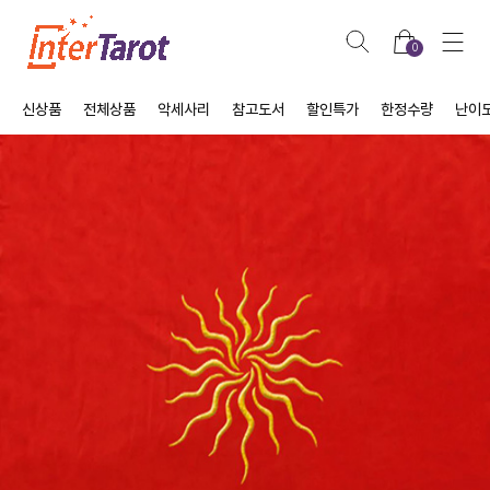
0
신상품
전체상품
악세사리
참고도서
할인특가
한정수량
난이