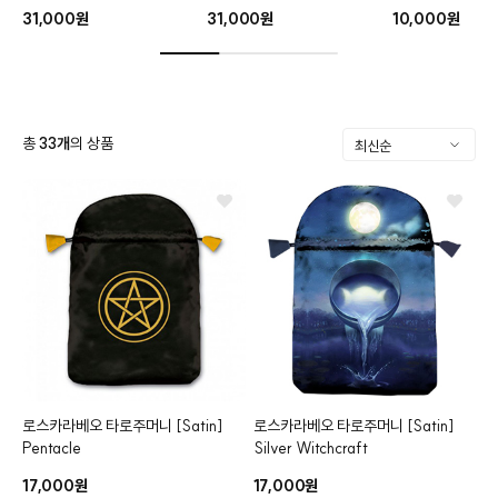
31,000원
31,000원
10,000원
총
33
개
의 상품
로스카라베오 타로주머니
[Satin]
로스카라베오 타로주머니
[Satin]
클카드
Pentacle
Silver Witchcraft
17,000원
17,000원