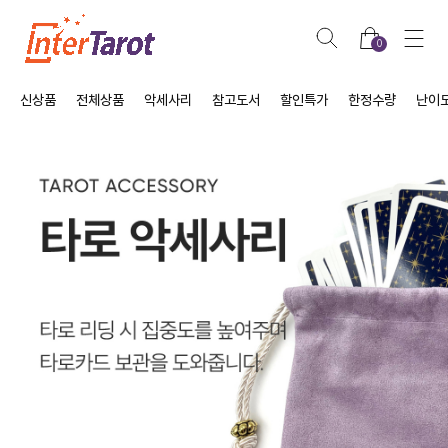
0
신상품
전체상품
악세사리
참고도서
할인특가
한정수량
난이