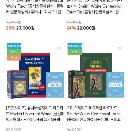
유니버셜웨이트 타로카드
Universal
[틴케이스]
스미스웨이트 100주년 타
Waite Tarot
[공식한글해설서+풀컬
로카드
Smith-Waite Centennial
러 입문해설서+주머니+퀵시트+참
Tarot Tin
[풀컬러한글해설서+참고
고서적 증정]
서적 증정]
32,000원
29,000원
28%
23,000원
24%
22,000원
클카드
[포켓사이즈]
유니버셜웨이트 타로카
스미스웨이트 100주년 타로카드
드
Pocket Universal Waite
[풀컬러
Smith-Waite Centennial Tarot
입문해설서+주머니+참고서적+퀵시
[풀컬러 한글해설서+주머니+참고서
트증정]
적 증정]
30,000원
36,000원