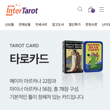
0
신상품
전체상품
악세사리
참고도서
할인특가
한정수량
난이