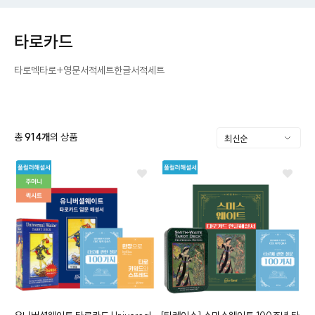
타로카드
타로덱
타로+영문서적세트
한글서적세트
총
914
개
의 상품