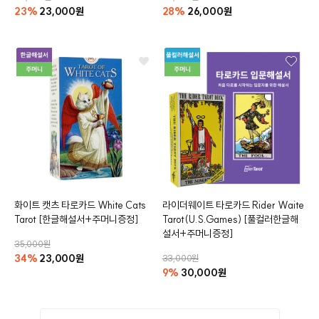
23%
23,000원
28%
26,000원
화이트 캣츠 타로카드
White Cats
라이더웨이트 타로카드
Rider Waite
Tarot
[한글해설서+주머니증정]
Tarot
(U.S.Games)
[풀컬러한글해
설서+주머니증정]
35,000원
34%
23,000원
33,000원
9%
30,000원