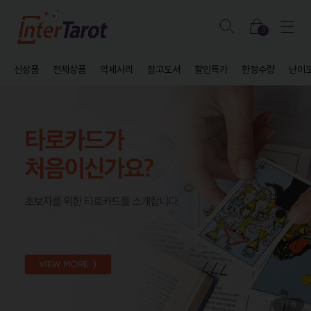
0
신상품
전체상품
악세사리
참고도서
할인특가
한정수량
난이
1
/
8