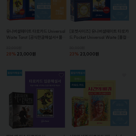
유니버셜웨이트 타로카드
Universal
[포켓사이즈]
유니버셜웨이트 타로카
Waite Tarot
[공식한글해설서+풀컬
드
Pocket Universal Waite
[풀컬러
러 입문해설서+주머니+퀵시트+참
입문해설서+주머니+참고서적+퀵시
32,000원
30,000원
고서적 증정]
트증정]
28%
23,000원
23%
23,000원