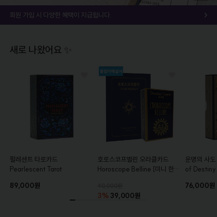
회원 가입 시 다양한 혜택이 지급됩니다.
새로 나왔어요 ✨
펄레센트 타로카드
호로스코프벨린 오라클카드
운명의 사도
Pearlescent Tarot
Horoscope Belline
[미니 한글
of Destiny
해설서+풀컬러 가이드북 증정]
Edition
89,000원
76,000원
40,000원
3%
39,000원