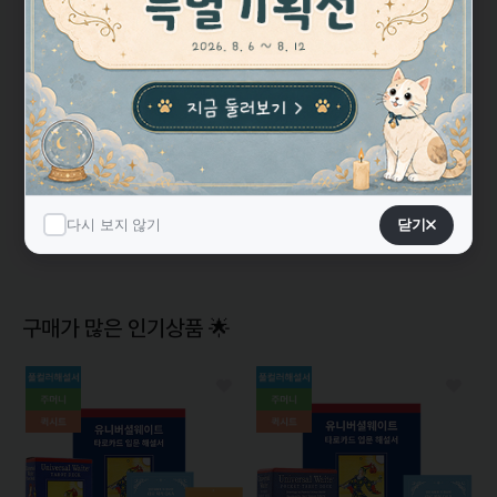
★★★★★
5
기본적인 카드 재질도 좋지만 이미지가 흥미로운 게 제일 좋은 점.
웨이트 타로와는 꽤 다른 해석이 가능하며 외적인 상황보다는 내
적인 상황을 비롯해 수..
싯다르타 타로카드 Siddhartha..
평점
5.0
리뷰
13
다시 보지 않기
다시 보지 않기
닫기
닫기
구매가 많은 인기상품 🌟