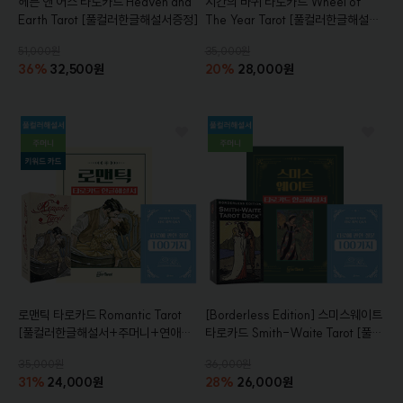
헤븐 앤 어스 타로카드
Heaven and
시간의 바퀴 타로카드
Wheel of
Earth Tarot
[풀컬러한글해설서증정]
The Year Tarot
[풀컬러한글해설서
+주머니+참고서적+연애운키워드카
51,000원
35,000원
드증정]
36%
32,500원
20%
28,000원
로맨틱 타로카드
Romantic Tarot
[Borderless Edition]
스미스웨이트
[풀컬러한글해설서+주머니+연애운
타로카드
Smith-Waite Tarot
[풀컬
키워드카드+참고서적 증정]
러 한글해설서+주머니+참고서적증
35,000원
36,000원
정]
31%
24,000원
28%
26,000원