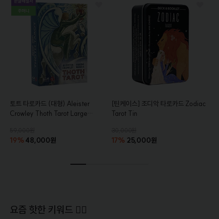
토트 타로카드 (대형)
Aleister
[틴케이스]
조디악 타로카드
Zodiac
Crowley Thoth Tarot Large
Tarot Tin
[AGM]
[통합한글해설서+주머니증
59,000원
30,000원
정]
19%
48,000원
17%
25,000원
요즘 핫한 키워드 ❤‍🔥