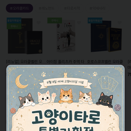
#오라클카드
#레노먼드
#타로서적
#악세사리
[리뉴얼]
오라클벨린 오
아이칭 홀리츠카 주역 타
호로스코프벨린 오라클
[
라클카드
Oracle
로카드/ 64괘
I-Ching
카드
Horoscope
마
Belline
[풀컬러한글해설
Holitzka
[공식한글해설
Belline
[미니 한글해설
에
59,000원
7
29,000원
40,000원
서+주머니증정]
서포함+주머니증정]
서+풀컬러 가이드북 증
V
10%
26,000원
3%
39,000원
정]
베스트 리뷰 모음 💜
더보기
클카드