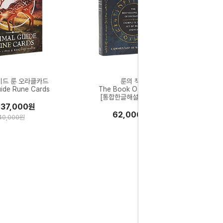
이드 룬 오라클카드
룬의 책
uide Rune Cards
The Book Of Runes
[통합한글해설서 증정]
37,000원
62,000원
40,000원