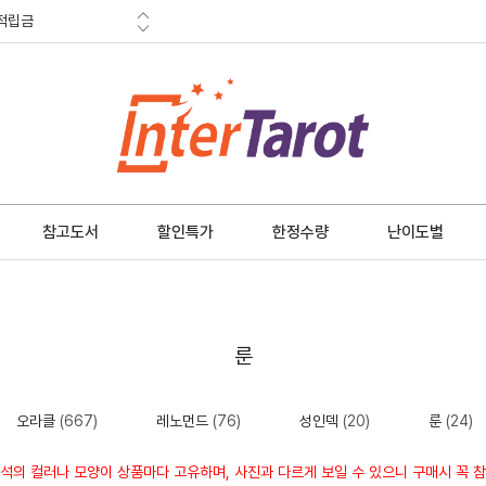
적립금
혜택
금 소멸안내
참고도서
할인특가
한정수량
난이도별
룬
오라클
(667)
레노먼드
(76)
성인덱
(20)
룬
(24)
석의 컬러나 모양이 상품마다 고유하며, 사진과 다르게 보일 수 있으니 구매시 꼭 