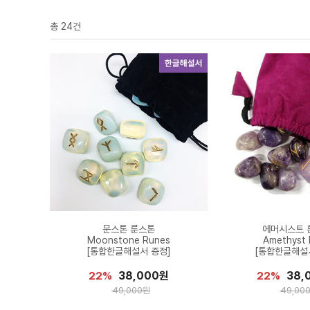
총
24
건
문스톤 룬스톤
에머시스트 
Moonstone Runes
Amethyst
[통합한글해설서 증정]
[통합한글해설
38,000원
38,
22%
22%
49,000원
49,00