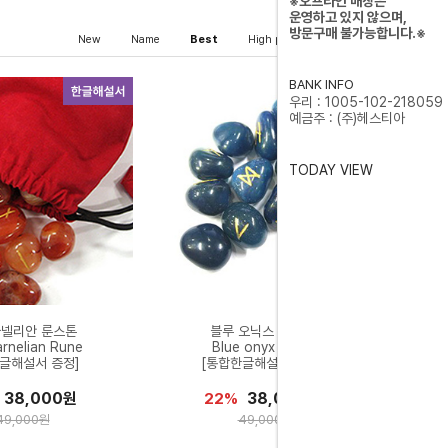
※오프라인 매장은
운영하고 있지 않으며,
방문구매 불가능합니다.※
New
Name
Best
High price
Low price
BANK INFO
우리 : 1005-102-218059
예금주 : (주)헤스티아
TODAY VIEW
카넬리안 룬스톤
블루 오닉스 룬스톤
rnelian Rune
Blue onyx Rune
글해설서 증정]
[통합한글해설서 증정]
38,000원
38,000원
22%
49,000원
49,000원