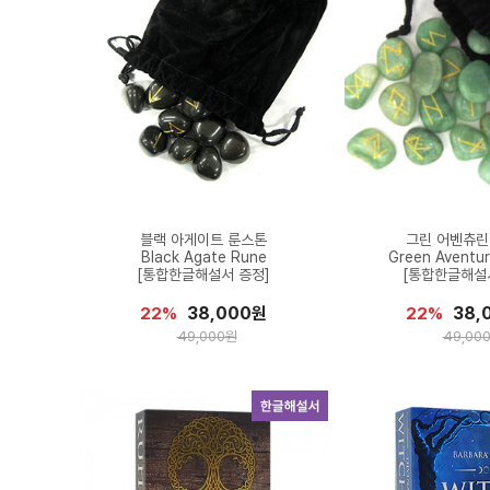
블랙 아게이트 룬스톤
그린 어벤츄린
Black Agate Rune
Green Aventur
[통합한글해설서 증정]
[통합한글해설
38,000원
38,
22%
22%
49,000원
49,00