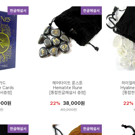
카드
헤머타이트 룬스톤
하이얼레
e Cards
Hematite Rune
Hyalin
서증정]
[통합한글해설서 증정]
[통합한
000원
38,000원
22%
22%
0원
49,000원