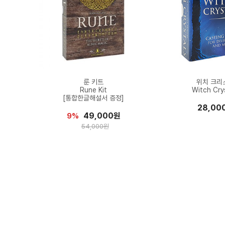
룬 키트
위치 크리
Rune Kit
Witch Cry
[통합한글해설서 증정]
28,00
49,000원
9%
54,000원