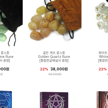
 룬스톤
골든 쿼츠 룬스톤
화이트
ine Rune
Golden Quartz Rune
Whit
서 증정]
[통합한글해설서 증정]
[통합한
000원
38,000원
22%
22%
0원
49,000원