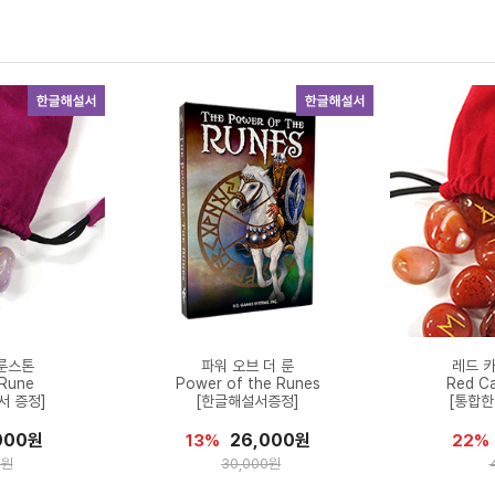
룬스톤
파워 오브 더 룬
레드 
 Rune
Power of the Runes
Red Ca
서 증정]
[한글해설서증정]
[통합한
000원
26,000원
13%
22%
0원
30,000원