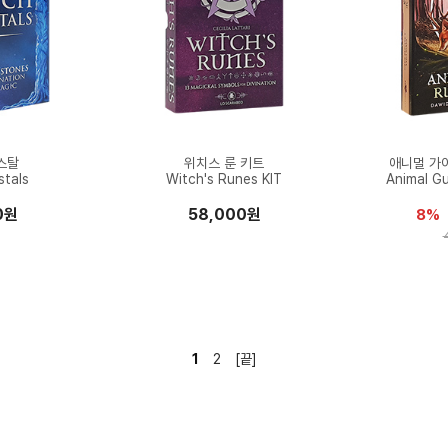
스탈
위치스 룬 키트
애니멀 가
stals
Witch's Runes KIT
Animal G
0원
58,000원
8%
1
2
[끝]