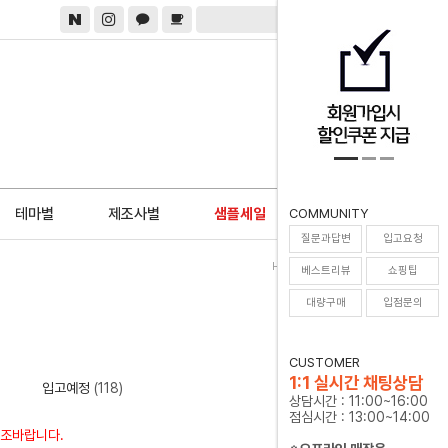
0
테마별
제조사별
샘플세일
COMMUNITY
질문과답변
입고요청
Home
>
전체상품
>
룬
베스트리뷰
쇼핑팁
대량구매
입점문의
CUSTOMER
1:1 실시간 채팅상담
입고예정
(118)
상담시간 : 11:00~16:00
점심시간 : 13:00~14:00
참조바랍니다.