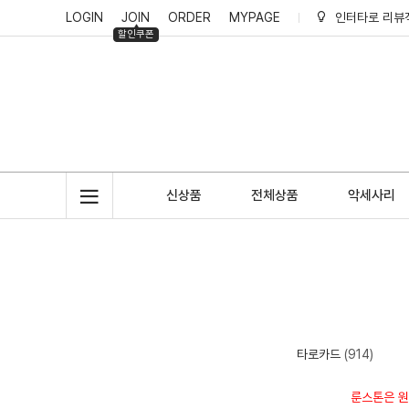
LOGIN
JOIN
ORDER
MYPAGE
인터타로 리뷰
할인쿠폰
인터타로 회원
인터타로 적립
신상품
전체상품
악세사리
타로카드
(914)
룬스톤은 원