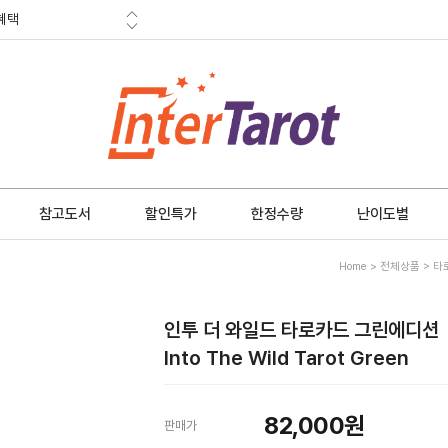
혜택
금 소멸안내
참고도서
할인특가
한정수량
난이도별
Home
>
전체상품
>
타
인투 더 와일드 타로카드 그린에디션
Into The Wild Tarot Green
82,000
원
판매가