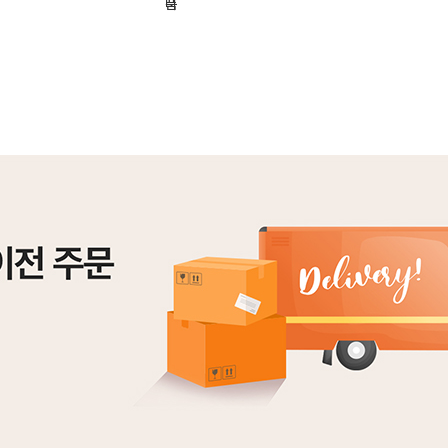
기
니
품