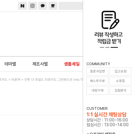
0
테마별
제조사별
샘플세일
COMMUNITY
질문과답변
입고요청
로카드
>
타로덱
> 인투 더 와일드 타로카드 그린에디션 Into The Wild Tarot Green
베스트리뷰
쇼핑팁
대량구매
입점문의
CUSTOMER
1:1 실시간 채팅상담
상담시간 : 11:00~16:00
점심시간 : 13:00~14:00