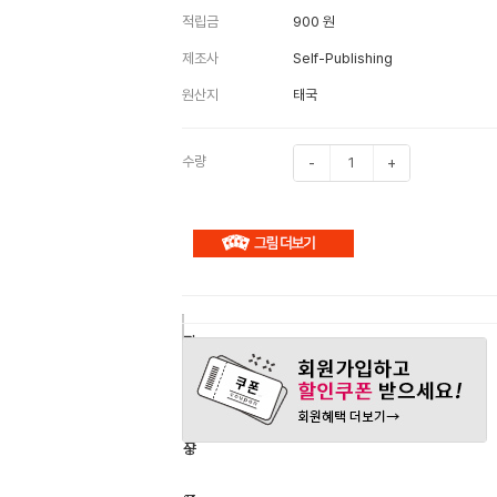
적립금
900 원
제조사
Self-Publishing
원산지
태국
수량
-
+
구
장
관
매
바
심
하
구
상