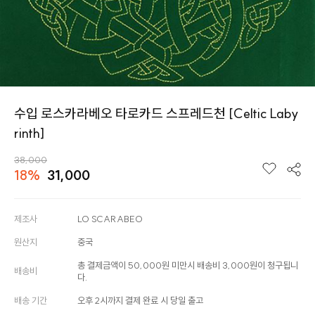
수입 로스카라베오 타로카드 스프레드천 [Celtic Laby
rinth]
38,000
18%
31,000
제조사
LO SCARABEO
원산지
중국
총 결제금액이 50,000원 미만시 배송비 3,000원이 청구됩니
배송비
다.
배송 기간
오후 2시까지 결제 완료 시 당일 출고