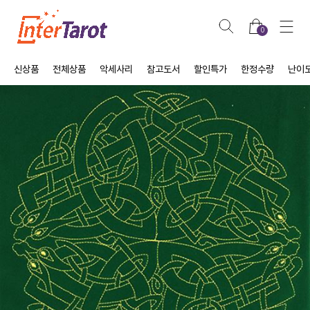
0
신상품
전체상품
악세사리
참고도서
할인특가
한정수량
난이