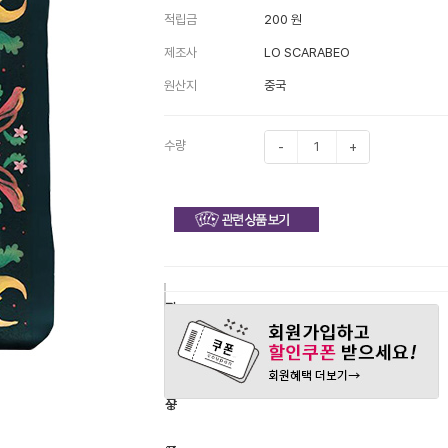
적립금
200 원
제조사
LO SCARABEO
원산지
중국
수량
-
+
구
장
관
매
바
심
하
구
상