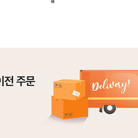
기
니
품