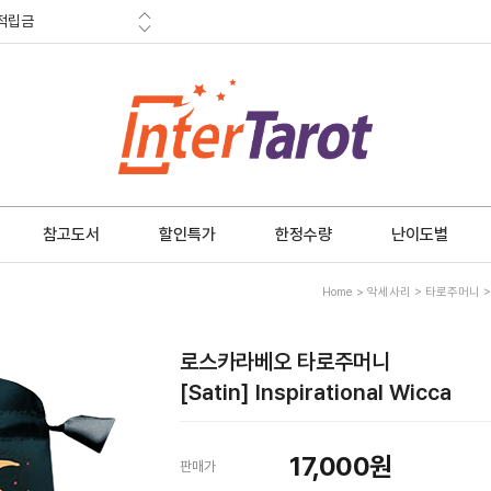
적립금
혜택
금 소멸안내
참고도서
할인특가
한정수량
난이도별
Home
>
악세사리
>
타로주머니
로스카라베오 타로주머니
[Satin] Inspirational Wicca
17,000
원
판매가