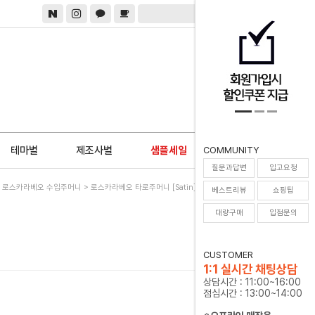
0
테마별
제조사별
샘플세일
COMMUNITY
질문과답변
입고요청
>
로스카라베오 수입주머니
> 로스카라베오 타로주머니 [Satin] Inspirational Wicca
베스트리뷰
쇼핑팁
대량구매
입점문의
CUSTOMER
1:1 실시간 채팅상담
상담시간 : 11:00~16:00
점심시간 : 13:00~14:00