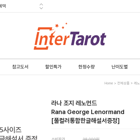
혜택
금 소멸안내
참고도서
할인특가
한정수량
난이도별
Home
>
전체상품
>
레노
라나 조지 레노먼드
Rana George Lenormand
[풀컬러통합한글해설서증정]
소비자가
38,000원