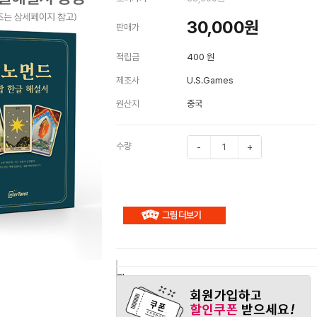
30,000
원
판매가
적립금
400 원
제조사
U.S.Games
원산지
중국
수량
-
+
구
장
관
매
바
심