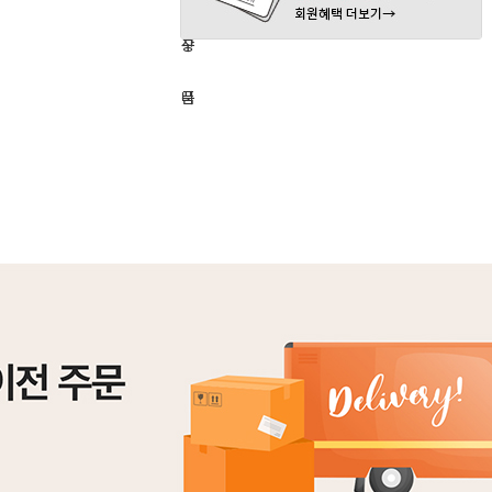
하
구
상
기
니
품