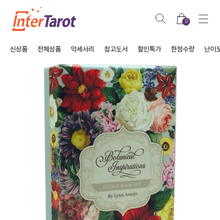
0
신상품
전체상품
악세사리
참고도서
할인특가
한정수량
난이