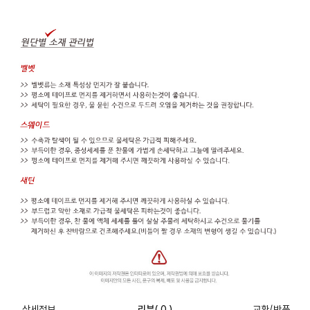
상세정보
리뷰
( 0 )
교환/반품