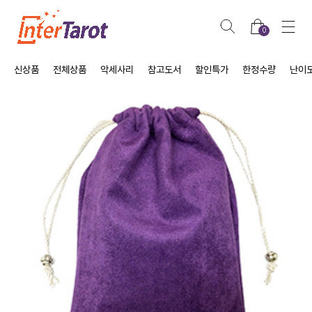
0
신상품
전체상품
악세사리
참고도서
할인특가
한정수량
난이