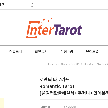
혜택
금 소멸안내
참고도서
할인특가
한정수량
난이도별
Home
>
전체상품
>
타로카드
>
타로덱
> 로맨틱 타로카
로맨틱 타로카드
Romantic Tarot
[풀컬러한글해설서+주머니+연애운키
소비자가
35,000원