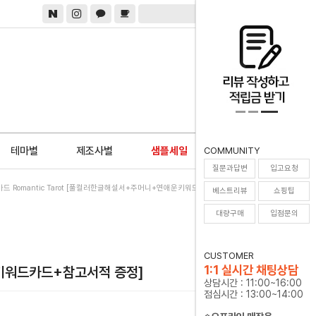
0
테마별
제조사별
샘플세일
COMMUNITY
질문과답변
입고요청
드 Romantic Tarot [풀컬러한글해설서+주머니+연애운키워드카드+참고서적 증정]
베스트리뷰
쇼핑팁
대량구매
입점문의
CUSTOMER
1:1 실시간 채팅상담
워드카드+참고서적 증정]
상담시간 : 11:00~16:00
점심시간 : 13:00~14:00