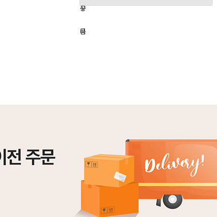
하
구
상
기
니
품