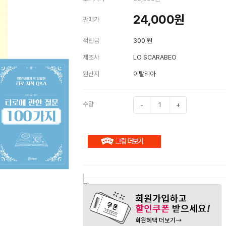
24,000
원
판매가
적립금
300 원
제조사
LO SCARABEO
원산지
이탈리아
수량
-
+
구
장
관
매
바
심