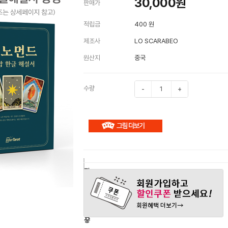
30,000
원
판매가
적립금
400 원
제조사
LO SCARABEO
원산지
중국
수량
-
+
구
장
관
매
바
심
하
구
상