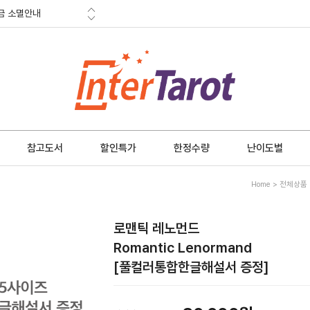
적립금
혜택
금 소멸안내
참고도서
할인특가
한정수량
난이도별
Home
>
전체상품
로맨틱 레노먼드
Romantic Lenormand
[풀컬러통합한글해설서 증정]