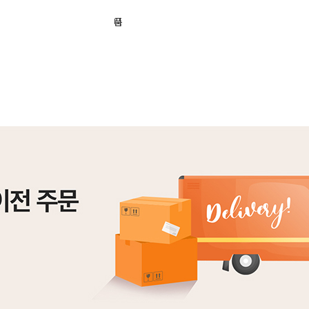
기
니
품