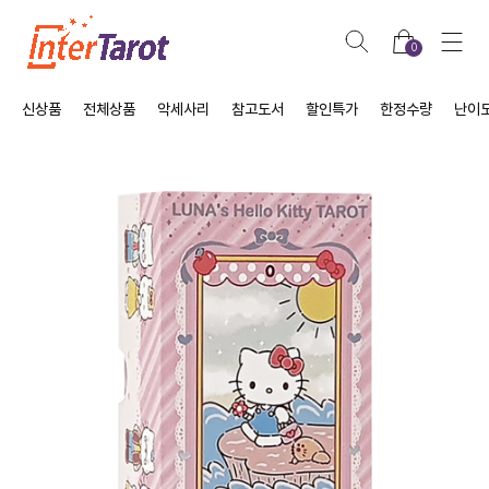
0
신상품
전체상품
악세사리
참고도서
할인특가
한정수량
난이