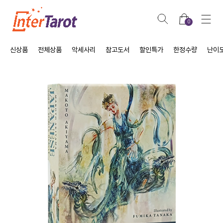
0
신상품
전체상품
악세사리
참고도서
할인특가
한정수량
난이