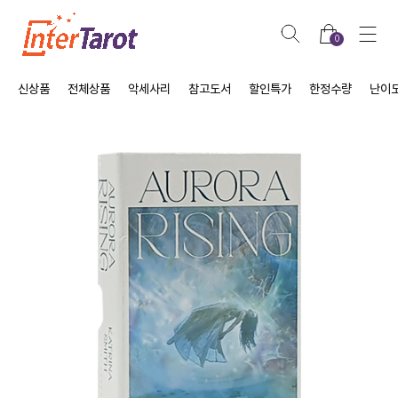
0
신상품
전체상품
악세사리
참고도서
할인특가
한정수량
난이