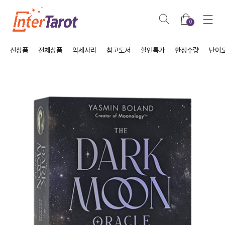
0
신상품
전체상품
악세사리
참고도서
할인특가
한정수량
난이