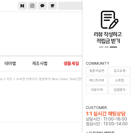
0
테마별
제조사별
샘플세일
COMMUNITY
질문과답변
입고요청
eo
>
카드
> 뉴비젼 타로카드 영문북셋 New Vision Tarot [한글해설서+주머니증정]
베스트리뷰
쇼핑팁
대량구매
입점문의
CUSTOMER
1:1 실시간 채팅상담
상담시간 : 11:00~16:00
점심시간 : 13:00~14:00