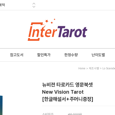
혜택
금 소멸안내
참고도서
할인특가
한정수량
난이도별
Home
>
제조사별
>
Lo Scarab
뉴비젼 타로카드 영문북셋
New Vision Tarot
[한글해설서+주머니증정]
소비자가
46,000원