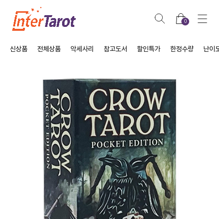
0
신상품
전체상품
악세사리
참고도서
할인특가
한정수량
난이