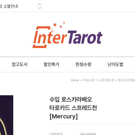
금 소멸안내
적립금
혜택
금 소멸안내
참고도서
할인특가
한정수량
난이도별
Home
>
악세사리
>
스프레드천
>
로스카라베오 
수입 로스카라베오
타로카드 스프레드천
[Mercury]
소비자가
38,000원