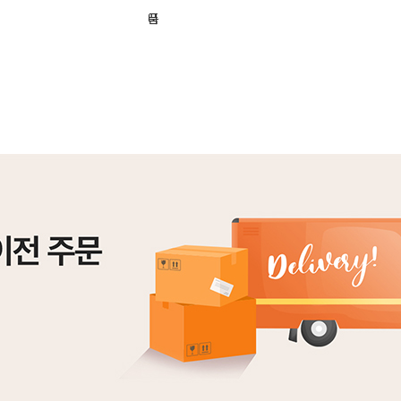
기
니
품