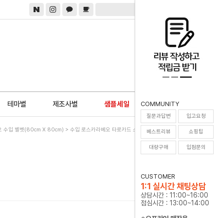
0
테마별
제조사별
샘플세일
COMMUNITY
질문과답변
입고요청
수입 벨벳(80cm X 80cm)
> 수입 로스카라베오 타로카드 스프레드천 [Mercury]
베스트리뷰
쇼핑팁
대량구매
입점문의
CUSTOMER
1:1 실시간 채팅상담
상담시간 : 11:00~16:00
점심시간 : 13:00~14:00