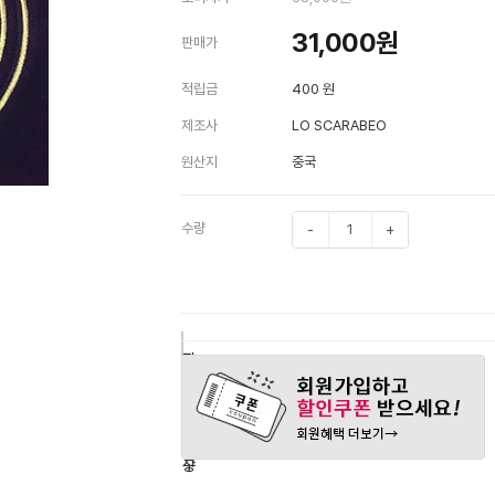
31,000
원
판매가
적립금
400 원
제조사
LO SCARABEO
원산지
중국
수량
-
+
구
장
관
매
바
심
하
구
상