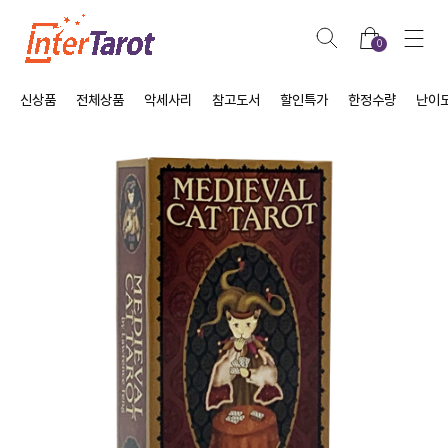
0
신상품
전체상품
악세사리
참고도서
할인특가
한정수량
난이