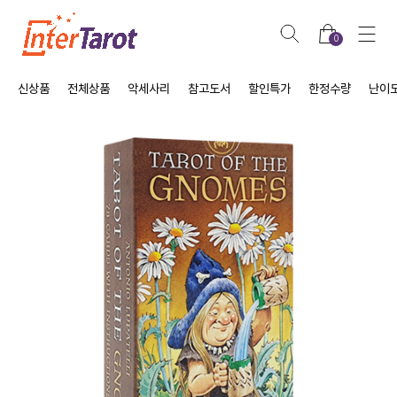
0
신상품
전체상품
악세사리
참고도서
할인특가
한정수량
난이