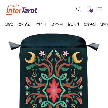
0
신상품
전체상품
악세사리
참고도서
할인특가
한정수량
난이