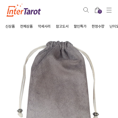
0
신상품
전체상품
악세사리
참고도서
할인특가
한정수량
난이