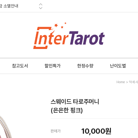
금 소멸안내
적립금
혜택
금 소멸안내
참고도서
할인특가
한정수량
난이도별
Home
>
악세
스웨이드 타로주머니
(은은한 핑크)
10,000원
판매가