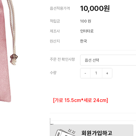
10,000
원
옵션적용가격
적립금
100 원
제조사
인터타로
원산지
한국
주문 전 확인사항
수량
-
+
[가로 15.5cm*세로 24cm]
구
장
관