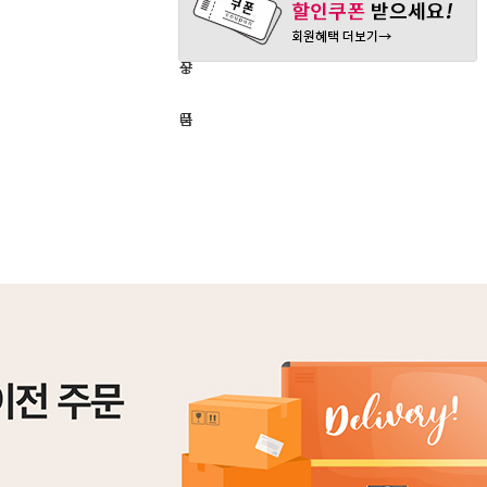
매
바
심
하
구
상
기
니
품