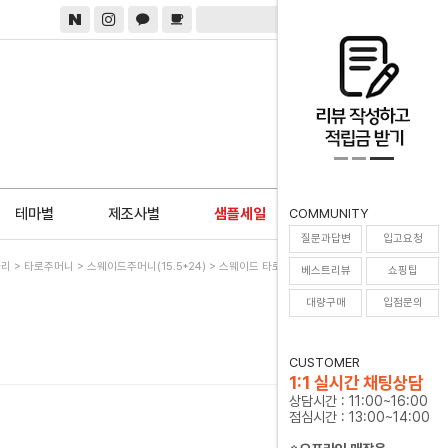
0
테마별
제조사별
샘플세일
COMMUNITY
질문과답변
입고요청
사리
>
타로주머니
>
스웨이드주머니(15.5*24)
> 스웨이드 타로주머니 (은은한 핑크)
베스트리뷰
쇼핑팁
대량구매
입점문의
CUSTOMER
1:1 실시간 채팅상담
상담시간 : 11:00~16:00
점심시간 : 13:00~14:00