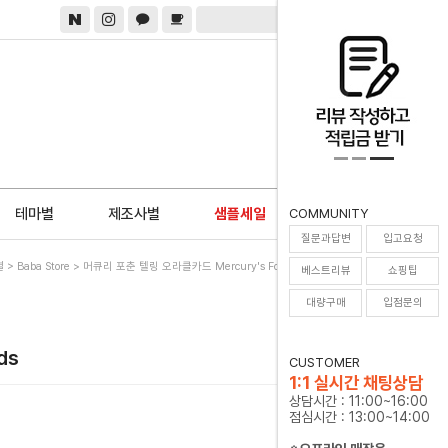
0
테마별
제조사별
샘플세일
COMMUNITY
질문과답변
입고요청
별
>
Baba Store
> 머큐리 포춘 텔링 오라클카드 Mercury's Fortune Telling Cards
베스트리뷰
쇼핑팁
대량구매
입점문의
ds
CUSTOMER
1:1 실시간 채팅상담
상담시간 : 11:00~16:00
점심시간 : 13:00~14:00