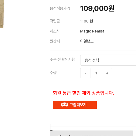
109,000
원
옵션적용가격
적립금
1100 원
제조사
Magic Realist
원산지
아일랜드
주문 전 확인사항
수량
-
+
회원 등급 할인 제외 상품입니다.
구
장
관