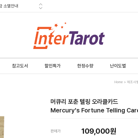
적립금
혜택
금 소멸안내
참고도서
할인특가
한정수량
난이도별
Home
>
제조사
머큐리 포춘 텔링 오라클카드
Mercury's Fortune Telling Car
109,000원
판매가