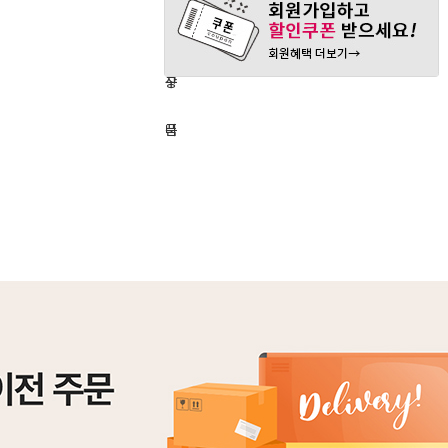
매
바
심
하
구
상
기
니
품