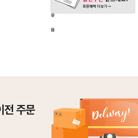
매
바
심
하
구
상
기
니
품