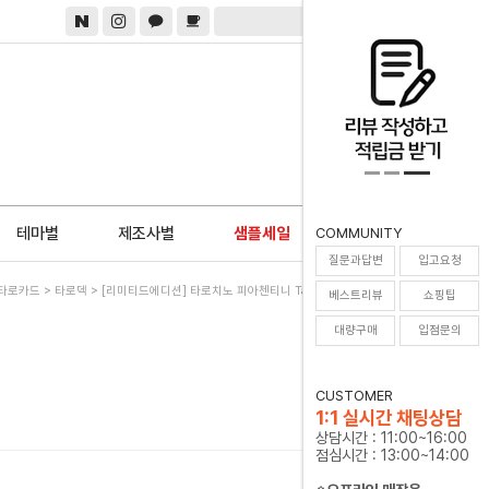
0
테마별
제조사별
샘플세일
COMMUNITY
질문과답변
입고요청
타로카드
>
타로덱
> [리미티드에디션] 타로치노 피아첸티니 Tarocchino Piacentini
베스트리뷰
쇼핑팁
대량구매
입점문의
CUSTOMER
1:1 실시간 채팅상담
상담시간 : 11:00~16:00
점심시간 : 13:00~14:00