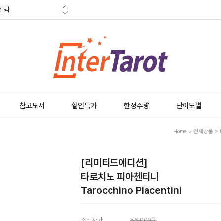
혜택
금 소멸안내
참고도서
할인특가
한정수량
난이도별
Home
>
전체상품
>
[리미티드에디션]
타로치노 피아첸티니
Tarocchino Piacentini
소비자가
56,000원