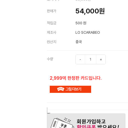
54,000
원
판매가
적립금
500 원
제조사
LO SCARABEO
원산지
중국
수량
-
+
2,999덱 한정판 카드입니다.
구
장
관