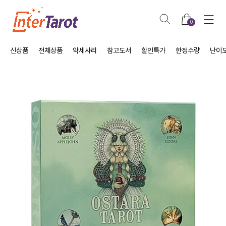
0
신상품
전체상품
악세사리
참고도서
할인특가
한정수량
난이