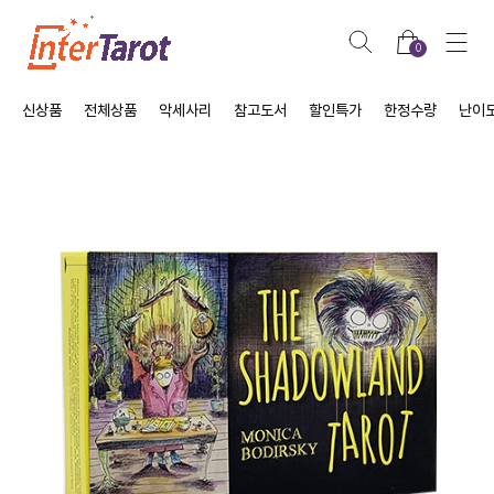
0
신상품
전체상품
악세사리
참고도서
할인특가
한정수량
난이