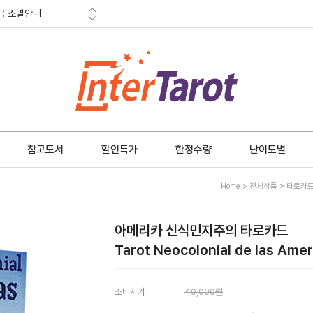
적립금
혜택
금 소멸안내
참고도서
할인특가
한정수량
난이도별
Home
>
전체상품
>
타로카
아메리카 신식민지주의 타로카드
Tarot Neocolonial de las Amer
소비자가
40,000원