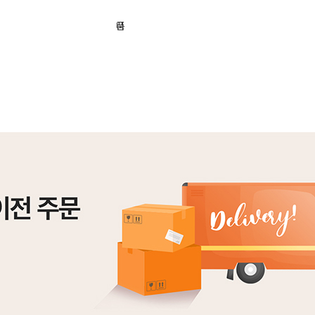
기
니
품