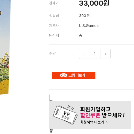
33,000
원
판매가
적립금
300 원
제조사
U.S.Games
원산지
중국
수량
-
+
구
장
관
매
바
심
하
구
상