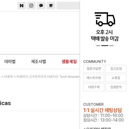
0
테마별
제조사별
샘플세일
COMMUNITY
질문과답변
입고요청
드
>
타로덱
> 아메리카 신식민지주의 타로카드 Tarot Neocolonial De Las Americas
베스트리뷰
쇼핑팁
대량구매
입점문의
icas
CUSTOMER
1:1 실시간 채팅상담
상담시간 : 11:00~16:00
점심시간 : 13:00~14:00