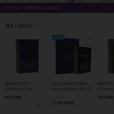
회원 가입 시 다양한 혜택이 지급됩니다.
새로 나왔어요 ✨
펄레센트 타로카드
호로스코프벨린 오라클카드
운명의 사도
Pearlescent Tarot
Horoscope Belline
[미니 한글
of Destiny
해설서+풀컬러 가이드북 증정]
Edition
89,000원
76,000원
40,000원
3%
39,000원