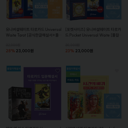
유니버셜웨이트 타로카드
Universal
[포켓사이즈]
유니버셜웨이트 타로카
Waite Tarot
[공식한글해설서+풀컬
드
Pocket Universal Waite
[풀컬러
러 입문해설서+주머니+퀵시트+참
입문해설서+주머니+참고서적+퀵시
32,000원
30,000원
고서적 증정]
트증정]
28%
23,000원
23%
23,000원