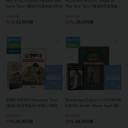
헤븐 앤 어스 타로카드
Heaven and
시간의 바퀴 타로카드
Wheel of
Earth Tarot
[풀컬러한글해설서증정]
The Year Tarot
[풀컬러한글해설서
+주머니+참고서적+연애운키워드카
51,000원
35,000원
드증정]
36%
32,500원
20%
28,000원
로맨틱 타로카드
Romantic Tarot
[Borderless Edition]
스미스웨이트
[풀컬러한글해설서+주머니+연애운
타로카드
Smith-Waite Tarot
[풀컬
키워드카드+참고서적 증정]
러 한글해설서+주머니+참고서적증
35,000원
36,000원
정]
31%
24,000원
28%
26,000원