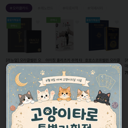
#오라클카드
#레노먼드
#타로서적
#악세사리
[리뉴얼]
오라클벨린 오
아이칭 홀리츠카 주역 타
호로스코프벨린 오라클
[
라클카드
Oracle
로카드/ 64괘
I-Ching
카드
Horoscope
마
Belline
[풀컬러한글해설
Holitzka
[공식한글해설
Belline
[미니 한글해설
에
59,000원
7
29,000원
40,000원
서+주머니증정]
서포함+주머니증정]
서+풀컬러 가이드북 증
V
10%
26,000원
3%
39,000원
정]
베스트 리뷰 모음 💜
더보기
클카드