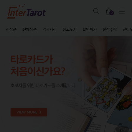
0
신상품
전체상품
악세사리
참고도서
할인특가
한정수량
난이
1
/
8