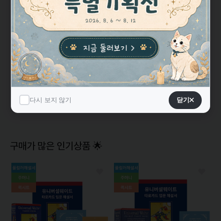
★★★★★
5
기본적인 카드 재질도 좋지만 이미지가 흥미로운 게 제일 좋은 점.
웨이트 타로와는 꽤 다른 해석이 가능하며 외적인 상황보다는 내
적인 상황을 비롯해 수..
싯다르타 타로카드 Siddhartha..
평점
5.0
리뷰
13
다시 보지 않기
다시 보지 않기
닫기
닫기
구매가 많은 인기상품 🌟