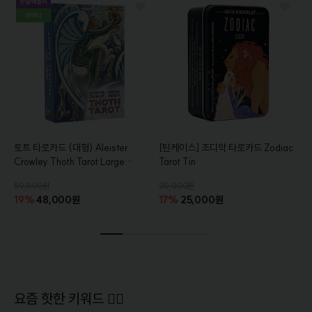
토트 타로카드 (대형)
Aleister
[틴케이스]
조디악 타로카드
Zodiac
Crowley Thoth Tarot Large
Tarot Tin
[AGM]
[통합한글해설서+주머니증
59,000원
30,000원
정]
19%
48,000원
17%
25,000원
요즘 핫한 키워드 ❤‍🔥