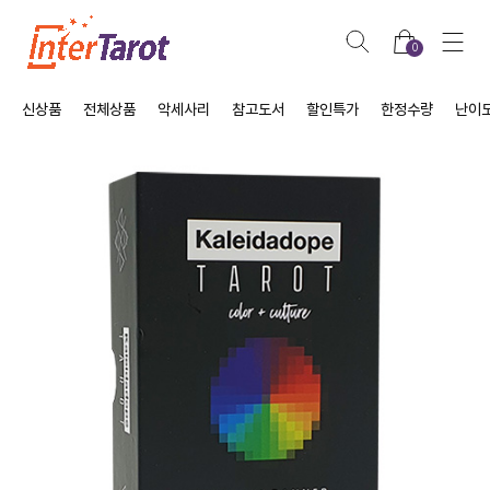
0
신상품
전체상품
악세사리
참고도서
할인특가
한정수량
난이