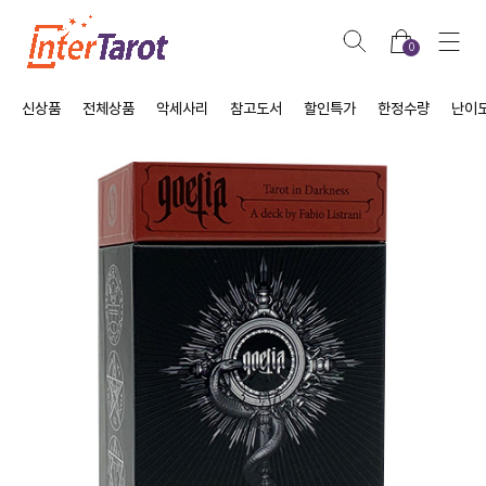
0
신상품
전체상품
악세사리
참고도서
할인특가
한정수량
난이