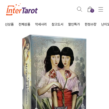
0
신상품
전체상품
악세사리
참고도서
할인특가
한정수량
난이