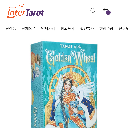
0
신상품
전체상품
악세사리
참고도서
할인특가
한정수량
난이