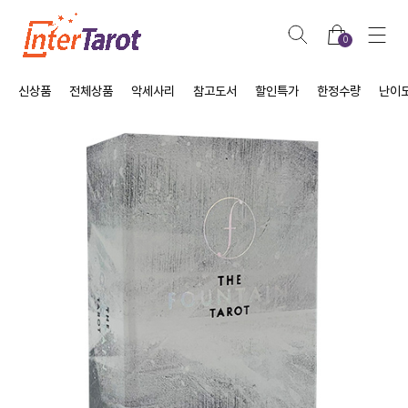
0
신상품
전체상품
악세사리
참고도서
할인특가
한정수량
난이