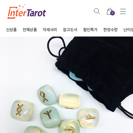
0
신상품
전체상품
악세사리
참고도서
할인특가
한정수량
난이