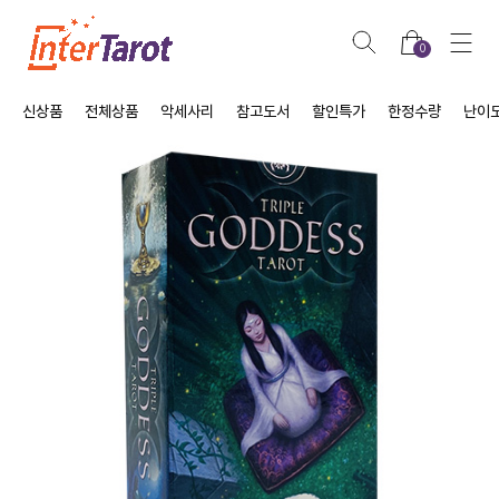
0
신상품
전체상품
악세사리
참고도서
할인특가
한정수량
난이