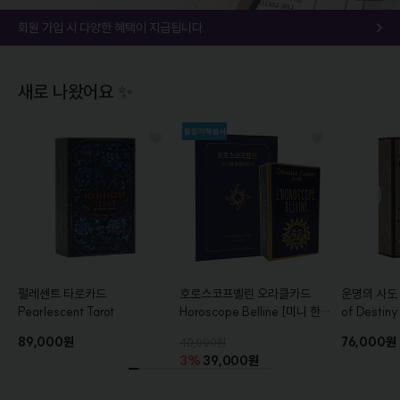
회원 가입 시 다양한 혜택이 지급됩니다.
새로 나왔어요 ✨
펄레센트 타로카드
호로스코프벨린 오라클카드
운명의 사도
Pearlescent Tarot
Horoscope Belline
[미니 한글
of Destiny
해설서+풀컬러 가이드북 증정]
Edition
89,000원
76,000원
40,000원
3%
39,000원