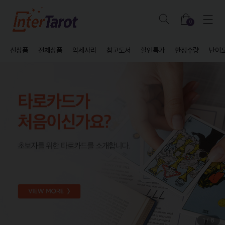
0
신상품
전체상품
악세사리
참고도서
할인특가
한정수량
난이
1
/
8