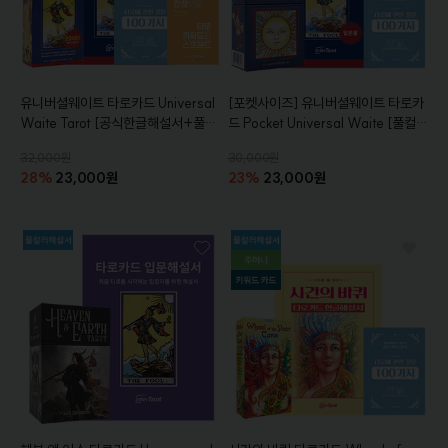
유니버셜웨이트 타로카드
Universal
[포켓사이즈]
유니버셜웨이트 타로카
Waite Tarot
[공식한글해설서+풀컬
드
Pocket Universal Waite
[풀컬러
러 입문해설서+주머니+퀵시트+참
입문해설서+주머니+참고서적+퀵시
32,000원
30,000원
고서적 증정]
트증정]
28%
23,000원
23%
23,000원