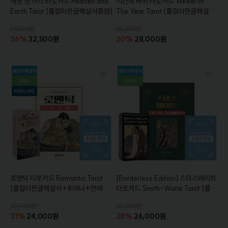
헤븐 앤 어스 타로카드
Heaven and
시간의 바퀴 타로카드
Wheel of
Earth Tarot
[풀컬러한글해설서증정]
The Year Tarot
[풀컬러한글해설서
+주머니+참고서적+연애운키워드카
51,000원
35,000원
드증정]
36%
32,500원
20%
28,000원
로맨틱 타로카드
Romantic Tarot
[Borderless Edition]
스미스웨이트
[풀컬러한글해설서+주머니+연애운
타로카드
Smith-Waite Tarot
[풀컬
키워드카드+참고서적 증정]
러 한글해설서+주머니+참고서적증
35,000원
36,000원
정]
31%
24,000원
28%
26,000원