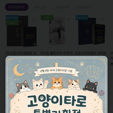
#오라클카드
#레노먼드
#타로서적
#악세사리
[리뉴얼]
오라클벨린 오
아이칭 홀리츠카 주역 타
호로스코프벨린 오라클
[
라클카드
Oracle
로카드/ 64괘
I-Ching
카드
Horoscope
마
Belline
[풀컬러한글해설
Holitzka
[공식한글해설
Belline
[미니 한글해설
에
59,000원
7
29,000원
40,000원
서+주머니증정]
서포함+주머니증정]
서+풀컬러 가이드북 증
V
10%
26,000원
3%
39,000원
정]
베스트 리뷰 모음 💜
더보기
클카드