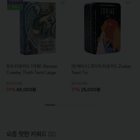
토트 타로카드 (대형)
Aleister
[틴케이스]
조디악 타로카드
Zodiac
Crowley Thoth Tarot Large
Tarot Tin
[AGM]
[통합한글해설서+주머니증
59,000원
30,000원
정]
19%
48,000원
17%
25,000원
요즘 핫한 키워드 ❤‍🔥