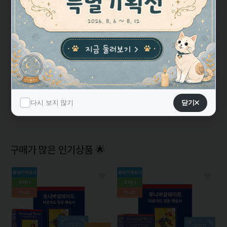
★★★★★
5
기본적인 카드 재질도 좋지만 이미지가 흥미로운 게 제일 좋은 점.
웨이트 타로와는 꽤 다른 해석이 가능하며 외적인 상황보다는 내
적인 상황을 비롯해 수..
싯다르타 타로카드 Siddhartha..
평점
5.0
리뷰
13
다시 보지 않기
다시 보지 않기
닫기
닫기
구매가 많은 인기상품 🌟