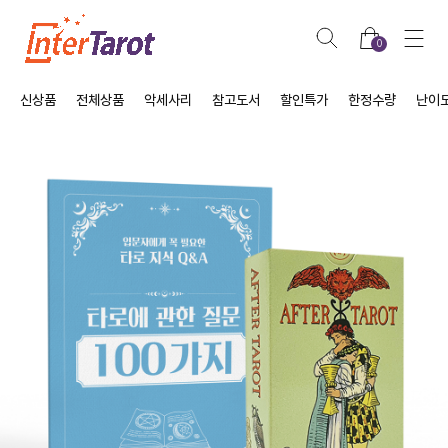
0
신상품
전체상품
악세사리
참고도서
할인특가
한정수량
난이