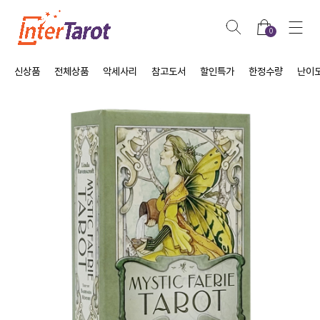
0
신상품
전체상품
악세사리
참고도서
할인특가
한정수량
난이