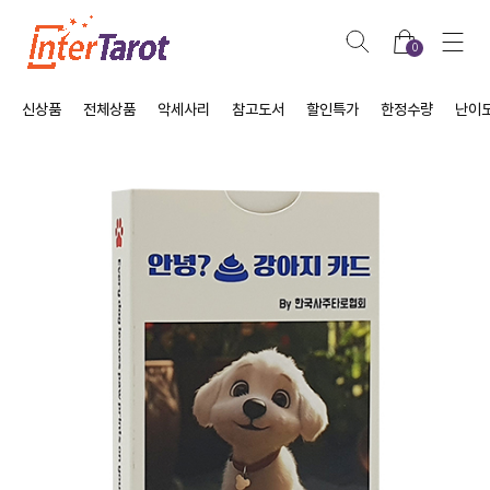
0
신상품
전체상품
악세사리
참고도서
할인특가
한정수량
난이